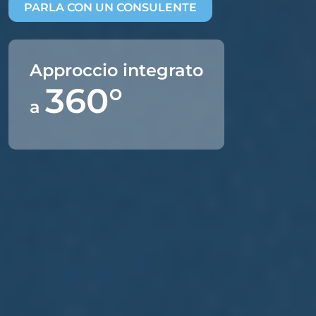
PARLA CON UN CONSULENTE
Approccio integrato
360°
a