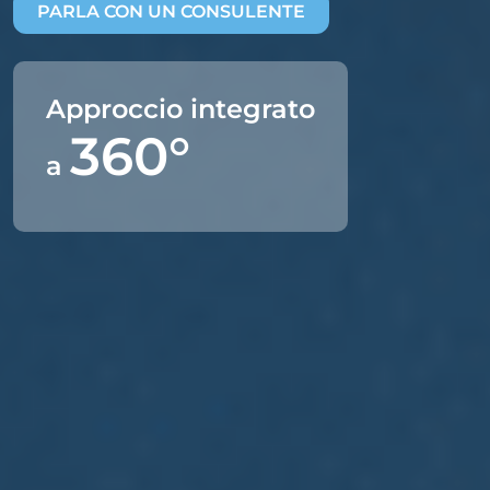
PARLA CON UN CONSULENTE
Approccio integrato
360°
a