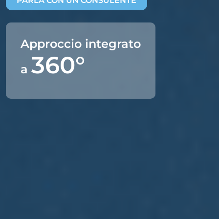
PARLA CON UN CONSULENTE
Approccio integrato
360°
a