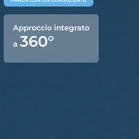
PARLA CON UN CONSULENTE
Approccio integrato
360°
a