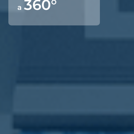
360°
a