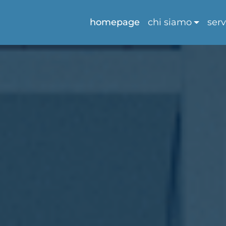
homepage
chi siamo
serv