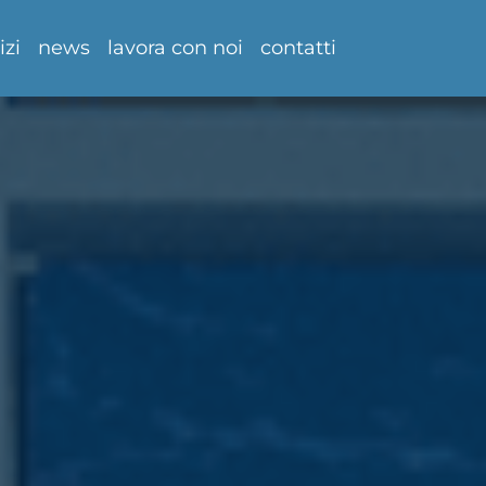
izi
news
lavora con noi
contatti