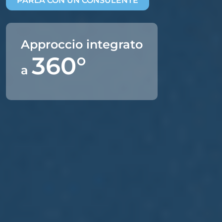
PARLA CON UN CONSULENTE
Approccio integrato
360°
a