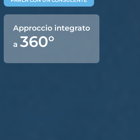
PARLA CON UN CONSULENTE
Approccio integrato
360°
a