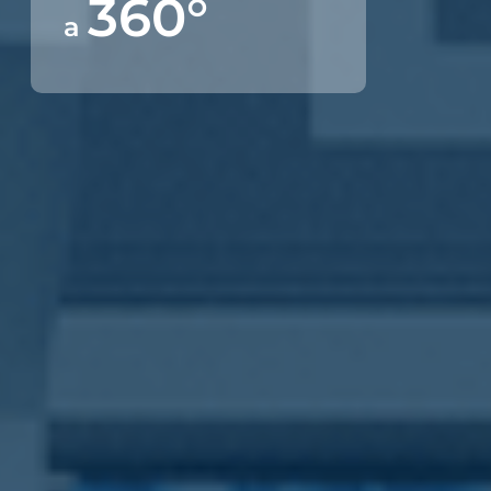
360°
a