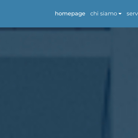
homepage
chi siamo
serv