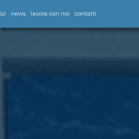
izi
news
lavora con noi
contatti