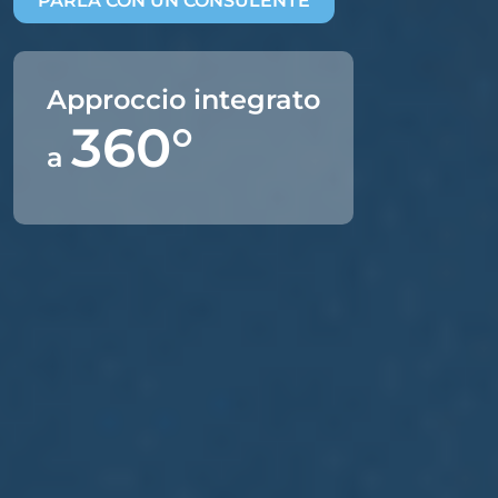
PARLA CON UN CONSULENTE
Approccio integrato
360°
a