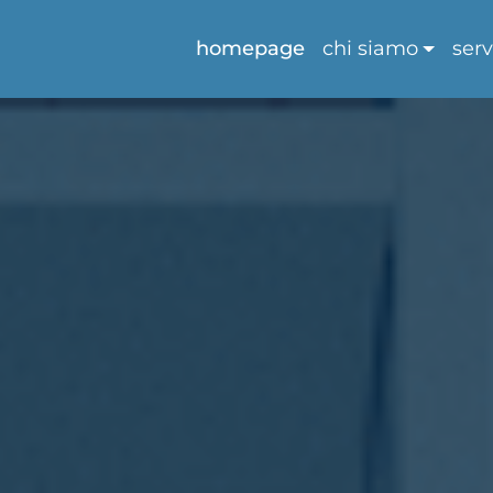
homepage
chi siamo
serv