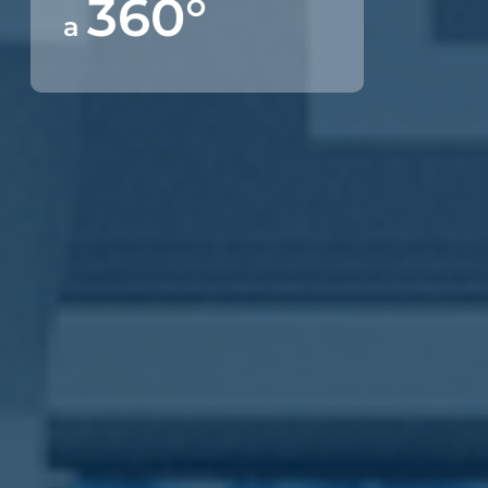
360°
a