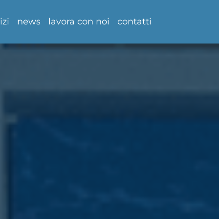
izi
news
lavora con noi
contatti