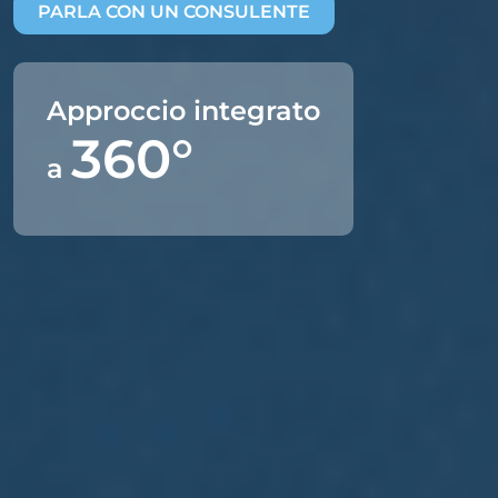
PARLA CON UN CONSULENTE
Approccio integrato
360°
a