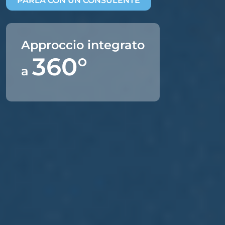
PARLA CON UN CONSULENTE
Approccio integrato
360°
a