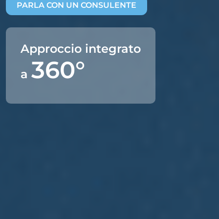
PARLA CON UN CONSULENTE
Approccio integrato
360°
a