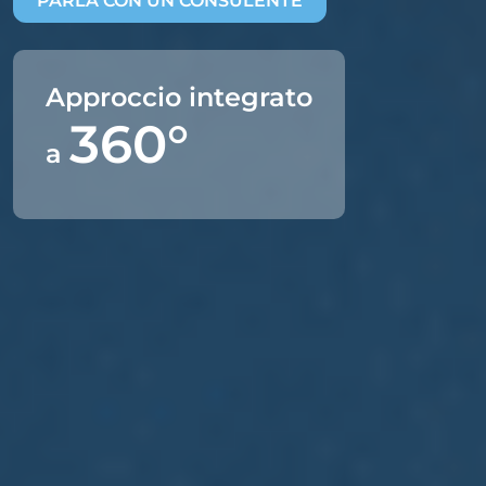
PARLA CON UN CONSULENTE
Approccio integrato
360°
a