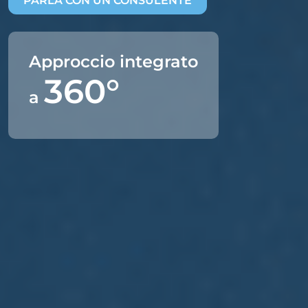
PARLA CON UN CONSULENTE
Approccio integrato
360°
a