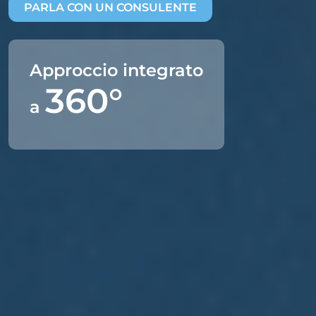
PARLA CON UN CONSULENTE
Approccio integrato
360°
a