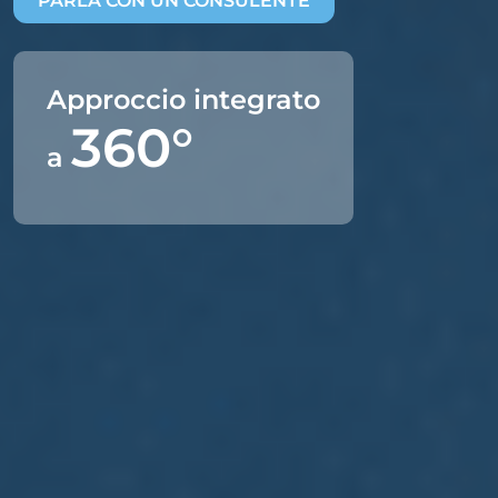
PARLA CON UN CONSULENTE
Approccio integrato
360°
a