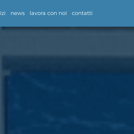
izi
news
lavora con noi
contatti