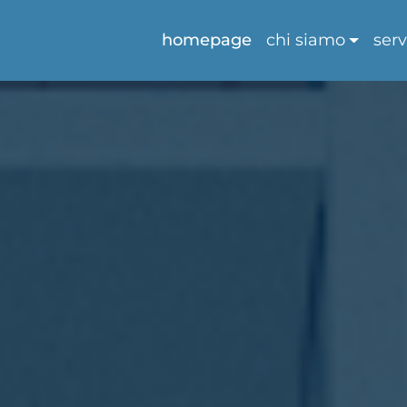
homepage
chi siamo
serv