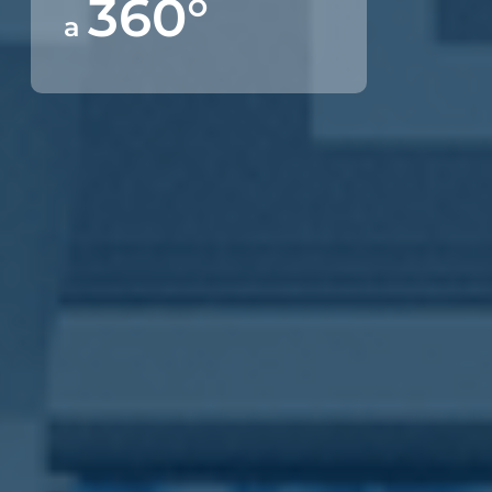
360°
a