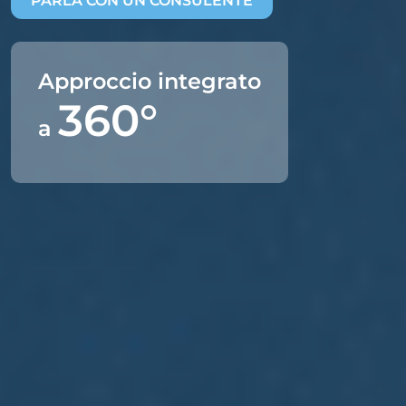
PARLA CON UN CONSULENTE
Approccio integrato
360°
a