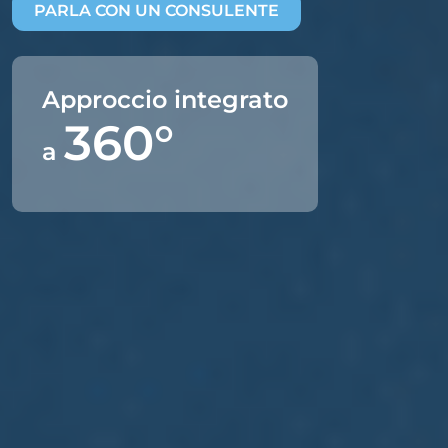
PARLA CON UN CONSULENTE
Approccio integrato
360°
a