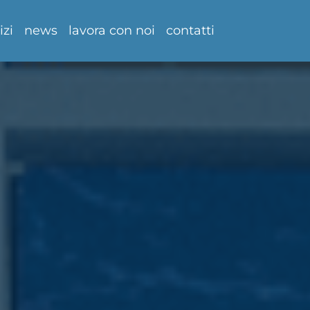
izi
news
lavora con noi
contatti