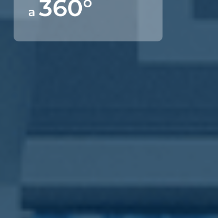
360°
a