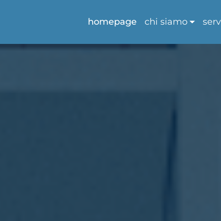
homepage
chi siamo
serv