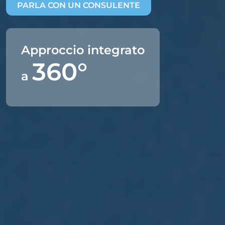
PARLA CON UN CONSULENTE
Approccio integrato
360°
a