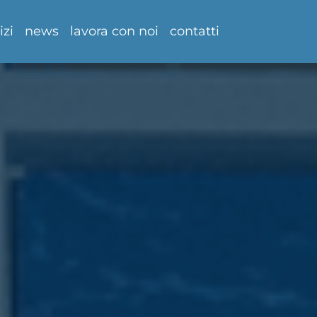
izi
news
lavora con noi
contatti