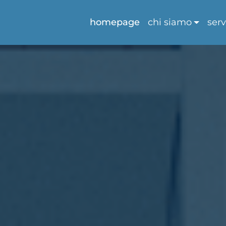
homepage
chi siamo
serv