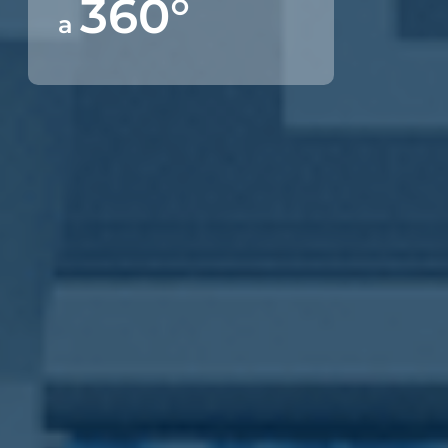
360°
a