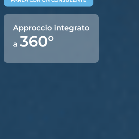
PARLA CON UN CONSULENTE
Approccio integrato
360°
a