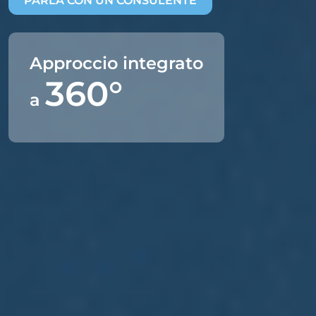
PARLA CON UN CONSULENTE
Approccio integrato
360°
a