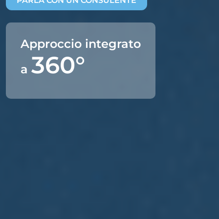
PARLA CON UN CONSULENTE
Approccio integrato
360°
a