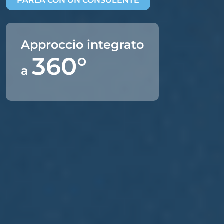
PARLA CON UN CONSULENTE
Approccio integrato
360°
a