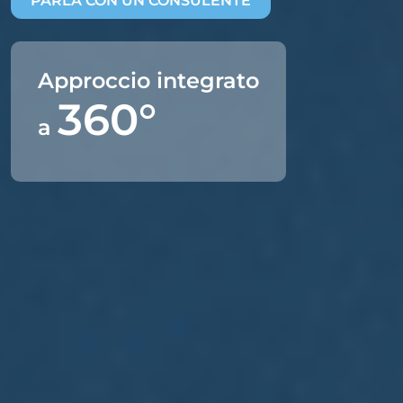
PARLA CON UN CONSULENTE
Approccio integrato
360°
a